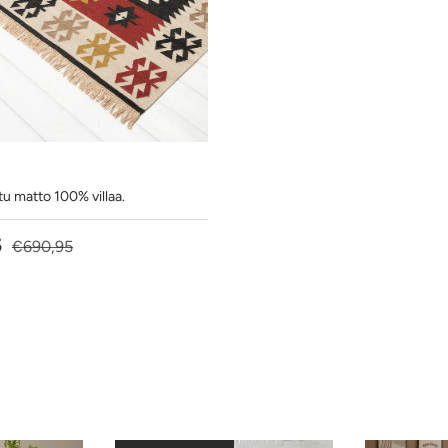
u matto 100% villaa.
hinta
Normaalihinta
5
€690,95