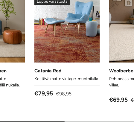
Loppu varastosta
nen
Catania Red
Woolberber
atto
Kestävä matto vintage-muotoilulla
Pehmeä ja m
lä nukalla.
villaa.
Alennushinta
Normaalihinta
€79,95
€98,95
hinta
Alennush
N
€69,95
€