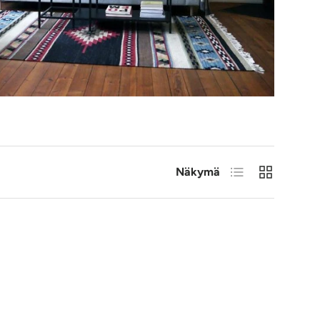
Luettelo
RUUDUKKO
Näkymä