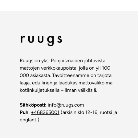
Ruugs on yksi Pohjoismaiden johtavista
mattojen verkkokaupoista, jolla on yli 100
000 asiakasta. Tavoitteenamme on tarjota
laaja, edullinen ja laadukas mattovalikoima
kotiinkuljetuksella – ilman välikäsiä.
Sähköposti:
info@ruugs.com
Puh
:
+468265001
(arkisin klo 12-16, ruotsi ja
englanti).