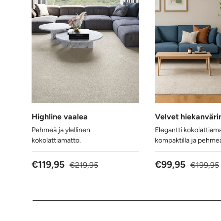
Highline vaalea
Velvet hiekanväri
Pehmeä ja ylellinen
Elegantti kokolattiam
kokolattiamatto.
kompaktilla ja pehmeäl
Alennushinta
Normaalihinta
Alennushinta
Normaali
€119,95
€99,95
€219,95
€199,95