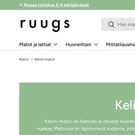
✔
Nopea toimitus 2-4 arkipäivässä
Siirry sisältöön
Hakukenttä
Lähetä
Matot ja lattiat
Huoneittain
Mittatilausm
Kotiin
Kelim-matot
Kel
Kelim-matto on hienosti ja ohuesti käsinku
nukkaa. Matoissa on läpimenevä kudonta, jote