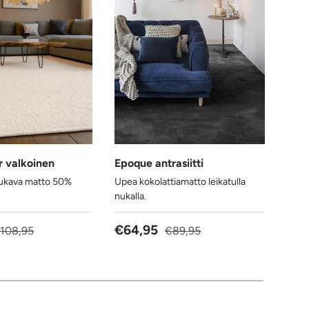
 valkoinen
Epoque antrasiitti
Crow
ukava matto 50%
Upea kokolattiamatto leikatulla
Pehme
nukalla.
kokol
inta
ormaalihinta
Alennushinta
Normaalihinta
Ale
€64,95
€6
108,95
€89,95