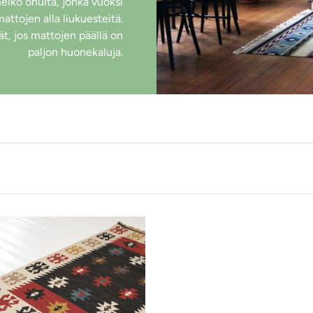
elko ohuita, jonka vuoksi
tojen alla liukuesteitä.
t, jos mattojen päällä on
paljon huonekaluja.