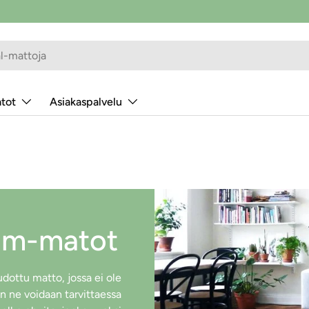
atot
Asiakaspalvelu
im-matot
dottu matto, jossa ei ole
n ne voidaan tarvittaessa