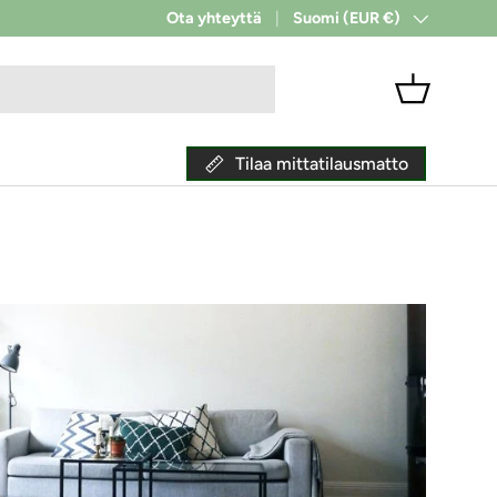
✔ Toimitus alkaen 9 €
Ota yhteyttä
Suomi (EUR €)
Maa/alue
Kori
Tilaa mittatilausmatto