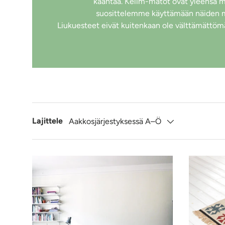
kääntää. Kelim-matot ovat yleensä m
suosittelemme käyttämään näiden mat
Liukuesteet eivät kuitenkaan ole välttämättömä
Lajittele
Aakkosjärjestyksessä A–Ö