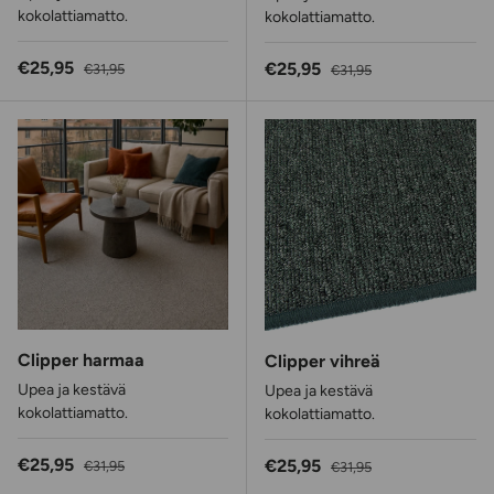
kokolattiamatto.
kokolattiamatto.
Alennushinta
Normaalihinta
€25,95
Alennushinta
Normaalihinta
€25,95
€31,95
€31,95
Clipper harmaa
Clipper vihreä
Upea ja kestävä
Upea ja kestävä
kokolattiamatto.
kokolattiamatto.
Alennushinta
Normaalihinta
€25,95
Alennushinta
Normaalihinta
€25,95
€31,95
€31,95