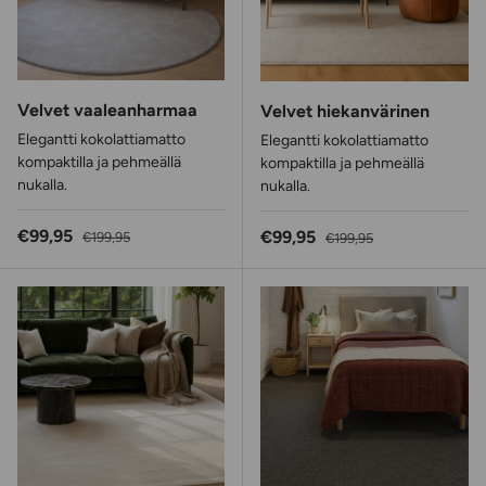
Velvet vaaleanharmaa
Velvet hiekanvärinen
Elegantti kokolattiamatto
Elegantti kokolattiamatto
kompaktilla ja pehmeällä
kompaktilla ja pehmeällä
nukalla.
nukalla.
Alennushinta
Normaalihinta
€99,95
Alennushinta
Normaalihinta
€99,95
€199,95
€199,95