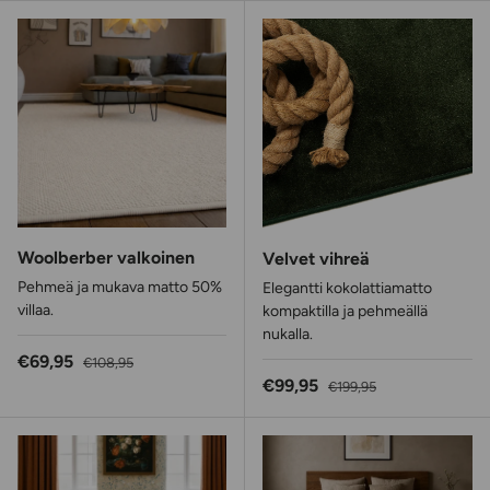
Woolberber valkoinen
Velvet vihreä
Pehmeä ja mukava matto 50%
Elegantti kokolattiamatto
villaa.
kompaktilla ja pehmeällä
nukalla.
Alennushinta
Normaalihinta
€69,95
€108,95
Alennushinta
Normaalihinta
€99,95
€199,95