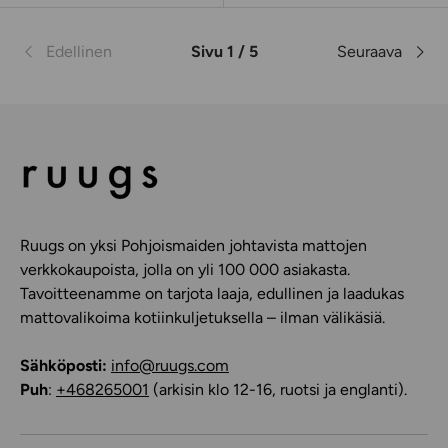
Edellinen
Sivu 1 / 5
Seuraava
Ruugs on yksi Pohjoismaiden johtavista mattojen
verkkokaupoista, jolla on yli 100 000 asiakasta.
Tavoitteenamme on tarjota laaja, edullinen ja laadukas
mattovalikoima kotiinkuljetuksella – ilman välikäsiä.
Sähköposti:
info@ruugs.com
Puh
:
+468265001
(arkisin klo 12-16, ruotsi ja englanti).