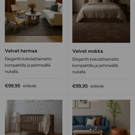
Velvet harmaa
Velvet mokka
Elegantti kokolattiamatto
Elegantti kokolattiamatto
kompaktilla ja pehmeällä
kompaktilla ja pehmeällä
nukalla.
nukalla.
Alennushinta
Normaalihinta
€99,95
Alennushinta
Normaalihinta
€99,95
€199,95
€199,95