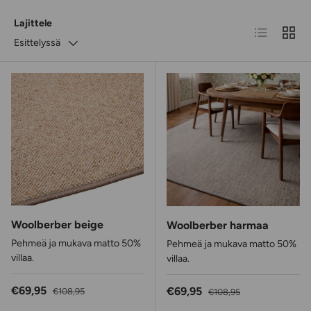
Lajittele
Luettelo
RUUD
Esittelyssä
Woolberber beige
Woolberber harmaa
Pehmeä ja mukava matto 50%
Pehmeä ja mukava matto 50%
villaa.
villaa.
Alennushinta
Normaalihinta
€69,95
Alennushinta
Normaalihinta
€69,95
€108,95
€108,95