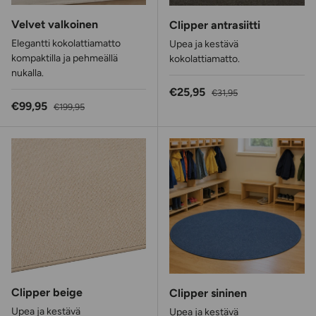
Velvet valkoinen
Clipper antrasiitti
Elegantti kokolattiamatto
Upea ja kestävä
kompaktilla ja pehmeällä
kokolattiamatto.
nukalla.
Alennushinta
Normaalihinta
€25,95
€31,95
Alennushinta
Normaalihinta
€99,95
€199,95
Clipper beige
Clipper sininen
Upea ja kestävä
Upea ja kestävä