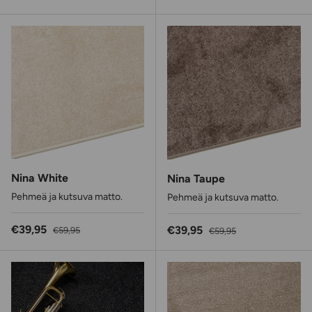
Nina White
Nina Taupe
Pehmeä ja kutsuva matto.
Pehmeä ja kutsuva matto.
Alennushinta
Normaalihinta
€39,95
Alennushinta
Normaalihinta
€39,95
€59,95
€59,95