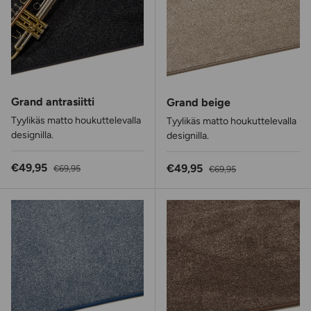
Grand antrasiitti
Grand beige
Tyylikäs matto houkuttelevalla
Tyylikäs matto houkuttelevalla
designilla.
designilla.
Alennushinta
Normaalihinta
€49,95
Alennushinta
Normaalihinta
€49,95
€69,95
€69,95