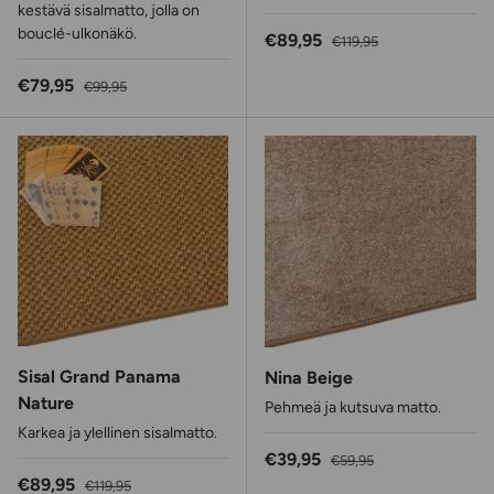
kestävä sisalmatto, jolla on
bouclé-ulkonäkö.
Alennushinta
Normaalihinta
€89,95
€119,95
Alennushinta
Normaalihinta
€79,95
€99,95
Sisal Grand Panama
Nina Beige
Nature
Pehmeä ja kutsuva matto.
Karkea ja ylellinen sisalmatto.
Alennushinta
Normaalihinta
€39,95
€59,95
Alennushinta
Normaalihinta
€89,95
€119,95