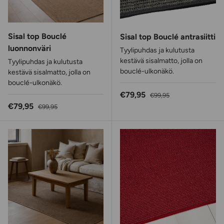
Sisal top Bouclé
Sisal top Bouclé antrasiitti
luonnonväri
Tyylipuhdas ja kulutusta
kestävä sisalmatto, jolla on
Tyylipuhdas ja kulutusta
bouclé-ulkonäkö.
kestävä sisalmatto, jolla on
bouclé-ulkonäkö.
Alennushinta
Normaalihinta
€79,95
€99,95
Alennushinta
Normaalihinta
€79,95
€99,95