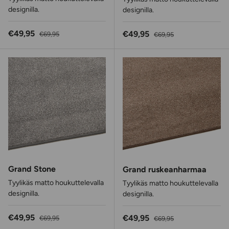
designilla.
designilla.
Alennushinta
Normaalihinta
€49,95
Alennushinta
Normaalihinta
€49,95
€69,95
€69,95
Grand Stone
Grand ruskeanharmaa
Tyylikäs matto houkuttelevalla
Tyylikäs matto houkuttelevalla
designilla.
designilla.
Alennushinta
Normaalihinta
€49,95
Alennushinta
Normaalihinta
€49,95
€69,95
€69,95