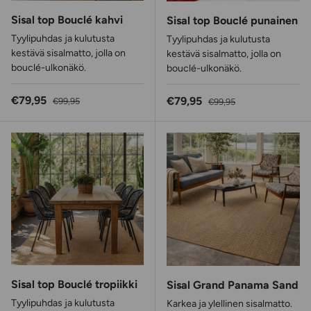
Sisal top Bouclé kahvi
Sisal top Bouclé punainen
Tyylipuhdas ja kulutusta
Tyylipuhdas ja kulutusta
kestävä sisalmatto, jolla on
kestävä sisalmatto, jolla on
bouclé-ulkonäkö.
bouclé-ulkonäkö.
Alennushinta
Normaalihinta
€79,95
Alennushinta
Normaalihinta
€79,95
€99,95
€99,95
Sisal top Bouclé tropiikki
Sisal Grand Panama Sand
Tyylipuhdas ja kulutusta
Karkea ja ylellinen sisalmatto.