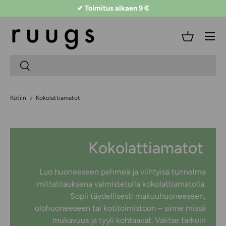
✔ Toimitus alkaen 9 €
Siirry sisältöön
Valikko
Kori
Hakukenttä
Lähetä
Kotiin
Kokolattiamatot
Kokolattiamatot
Luo huoneeseen pehmeä ja viihtyisä tunnelma
mittatilauksena valmistetulla kokolattiamatolla.
Sopii täydellisesti makuuhuoneeseen,
olohuoneeseen tai kotitoimistoon – sinne missä
mukavuus ja tyyli kohtaavat. Valitse tarkoin