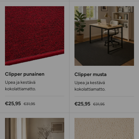
Clipper punainen
Clipper musta
Upea ja kestävä
Upea ja kestävä
kokolattiamatto.
kokolattiamatto.
Alennushinta
Normaalihinta
€25,95
Alennushinta
Normaalihinta
€25,95
€31,95
€31,95