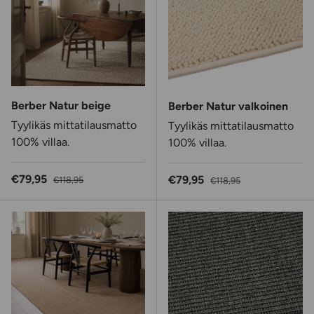
Berber Natur beige
Berber Natur valkoinen
Tyylikäs mittatilausmatto
Tyylikäs mittatilausmatto
100% villaa.
100% villaa.
Alennushinta
Normaalihinta
€79,95
Alennushinta
Normaalihinta
€79,95
€118,95
€118,95