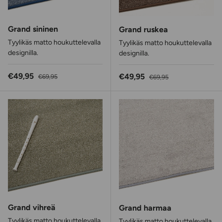
Grand sininen
Grand ruskea
Tyylikäs matto houkuttelevalla
Tyylikäs matto houkuttelevalla
designilla.
designilla.
Alennushinta
Normaalihinta
€49,95
Alennushinta
Normaalihinta
€49,95
€69,95
€69,95
Grand vihreä
Grand harmaa
Tyylikäs matto houkuttelevalla
Tyylikäs matto houkuttelevalla