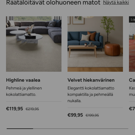
Räätälöitävät olohuoneen matot
Näytä kaikki
Lo
Highline vaalea
Velvet hiekanvärinen
Ca
Pehmeä ja ylellinen
Elegantti kokolattiamatto
Kes
kokolattiamatto.
kompaktilla ja pehmeällä
muo
nukalla.
Alennushinta
Normaalihinta
Al
€119,95
€7
€219,95
Alennushinta
Normaalihinta
€99,95
€199,95