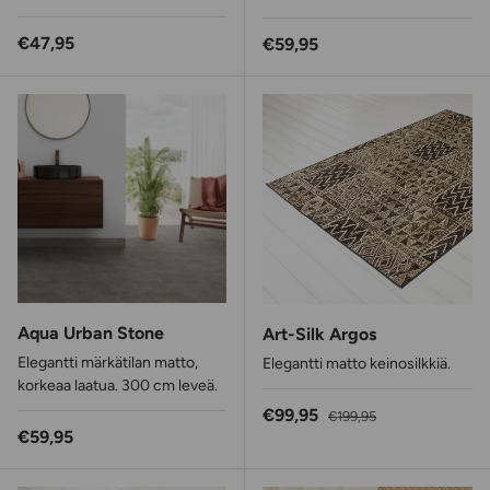
Normaalihinta
€47,95
Normaalihinta
€59,95
Aqua Urban Stone
Art-Silk Argos
Elegantti märkätilan matto,
Elegantti matto keinosilkkiä.
korkeaa laatua. 300 cm leveä.
Alennushinta
Normaalihinta
€99,95
€199,95
Normaalihinta
€59,95