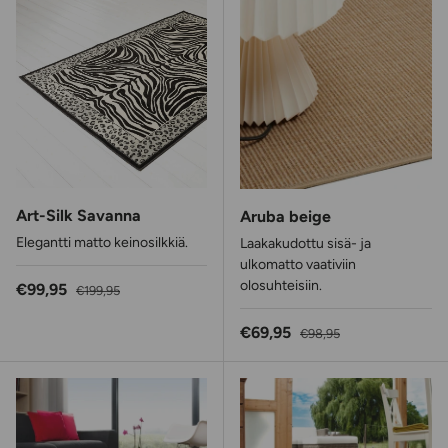
Art-Silk Savanna
Aruba beige
Elegantti matto keinosilkkiä.
Laakakudottu sisä- ja
ulkomatto vaativiin
olosuhteisiin.
Alennushinta
Normaalihinta
€99,95
€199,95
Alennushinta
Normaalihinta
€69,95
€98,95