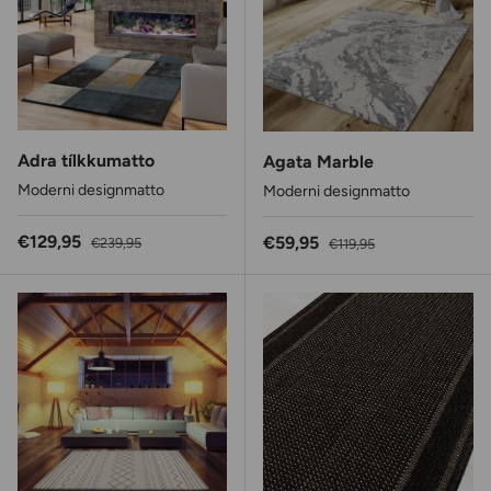
Adra tílkkumatto
Agata Marble
Moderni designmatto
Moderni designmatto
Alennushinta
Normaalihinta
€129,95
Alennushinta
Normaalihinta
€59,95
€239,95
€119,95