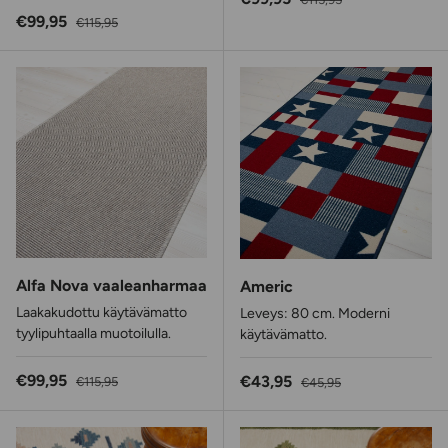
Alennushinta
Normaalihinta
€99,95
€115,95
Alfa Nova vaaleanharmaa
Americ
Laakakudottu käytävämatto
Leveys: 80 cm. Moderni
tyylipuhtaalla muotoilulla.
käytävämatto.
Alennushinta
Normaalihinta
€99,95
Alennushinta
Normaalihinta
€43,95
€115,95
€45,95