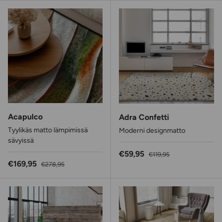
Acapulco
Adra Confetti
Tyylikäs matto lämpimissä
Moderni designmatto
sävyissä
Alennushinta
Normaalihinta
€59,95
€119,95
Alennushinta
Normaalihinta
€169,95
€278,95