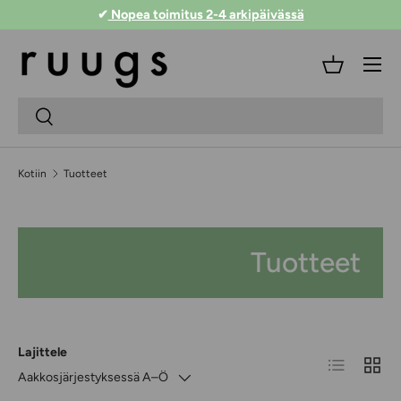
✔
Nopea toimitus 2-4 arkipäivässä
Siirry sisältöön
Valikko
Kori
Hakukenttä
Lähetä
Kotiin
Tuotteet
Tuotteet
Lajittele
Luettelo
RUUD
Aakkosjärjestyksessä A–Ö