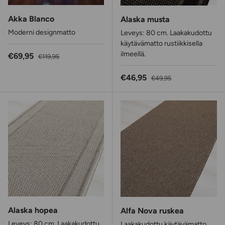
Akka Blanco
Alaska musta
Moderni designmatto
Leveys: 80 cm. Laakakudottu
käytävämatto rustiikkisella
ilmeellä.
Alennushinta
Normaalihinta
€69,95
€119,95
Alennushinta
Normaalihinta
€46,95
€49,95
Alaska hopea
Alfa Nova ruskea
Leveys: 80 cm. Laakakudottu
Laakakudottu käytävämatto