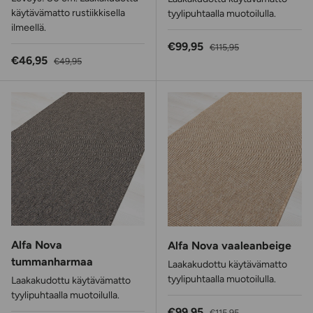
käytävämatto rustiikkisella
tyylipuhtaalla muotoilulla.
ilmeellä.
Alennushinta
Normaalihinta
€99,95
€115,95
Alennushinta
Normaalihinta
€46,95
€49,95
Alfa Nova
Alfa Nova vaaleanbeige
tummanharmaa
Laakakudottu käytävämatto
tyylipuhtaalla muotoilulla.
Laakakudottu käytävämatto
tyylipuhtaalla muotoilulla.
Alennushinta
Normaalihinta
€99,95
€115,95