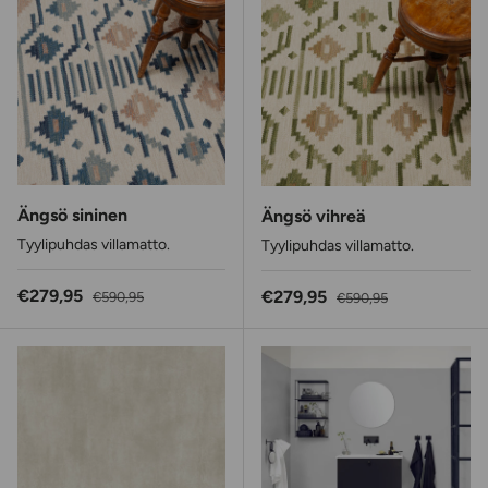
Ängsö sininen
Ängsö vihreä
Tyylipuhdas villamatto.
Tyylipuhdas villamatto.
Alennushinta
Normaalihinta
€279,95
Alennushinta
Normaalihinta
€279,95
€590,95
€590,95