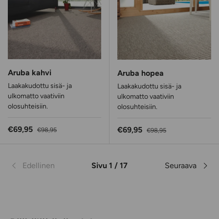
Aruba kahvi
Aruba hopea
Laakakudottu sisä- ja
Laakakudottu sisä- ja
ulkomatto vaativiin
ulkomatto vaativiin
olosuhteisiin.
olosuhteisiin.
Alennushinta
Normaalihinta
€69,95
Alennushinta
Normaalihinta
€69,95
€98,95
€98,95
Edellinen
Sivu 1 / 17
Seuraava