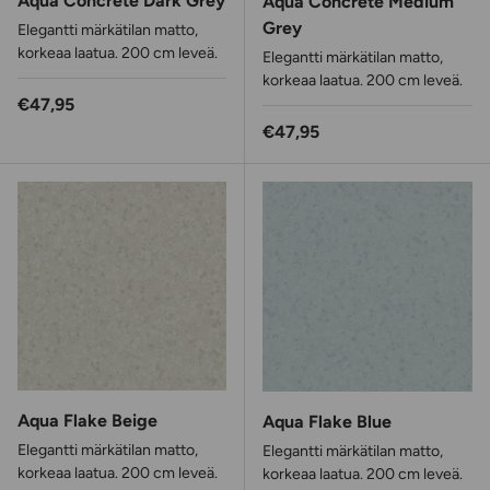
Aqua Concrete Dark Grey
Aqua Concrete Medium
Grey
Elegantti märkätilan matto,
korkeaa laatua. 200 cm leveä.
Elegantti märkätilan matto,
korkeaa laatua. 200 cm leveä.
Normaalihinta
€47,95
Normaalihinta
€47,95
Aqua Flake Beige
Aqua Flake Blue
Elegantti märkätilan matto,
Elegantti märkätilan matto,
korkeaa laatua. 200 cm leveä.
korkeaa laatua. 200 cm leveä.