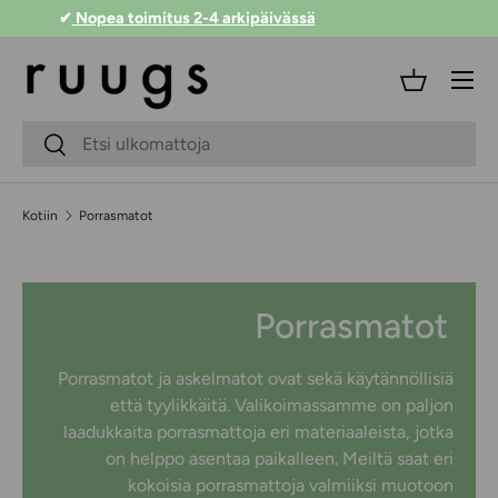
✔
Nopea toimitus 2-4 arkipäivässä
Siirry sisältöön
Valikko
Kori
Hakukenttä
Lähetä
Kotiin
Porrasmatot
Porrasmatot
Porrasmatot ja askelmatot ovat sekä käytännöllisiä
että tyylikkäitä. Valikoimassamme on paljon
laadukkaita porrasmattoja eri materiaaleista, jotka
on helppo asentaa paikalleen. Meiltä saat eri
kokoisia porrasmattoja valmiiksi muotoon