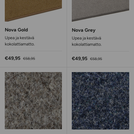
Nova Gold
Nova Grey
Upea ja kestävä
Upea ja kestävä
kokolattiamatto.
kokolattiamatto.
Alennushinta
Normaalihinta
€49,95
Alennushinta
Normaalihinta
€49,95
€58,95
€58,95