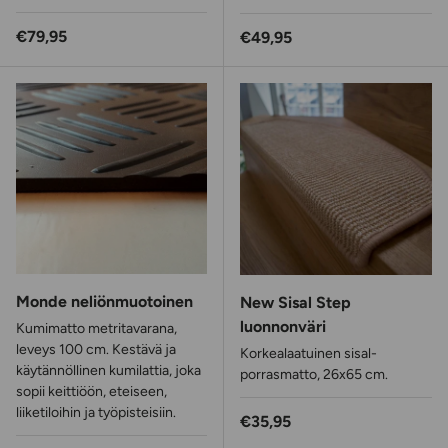
Normaalihinta
€79,95
Normaalihinta
€49,95
Monde neliönmuotoinen
New Sisal Step
luonnonväri
Kumimatto metritavarana,
leveys 100 cm. Kestävä ja
Korkealaatuinen sisal-
käytännöllinen kumilattia, joka
porrasmatto, 26x65 cm.
sopii keittiöön, eteiseen,
liiketiloihin ja työpisteisiin.
Normaalihinta
€35,95