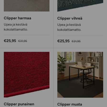
Clipper harmaa
Clipper vihreä
Upea ja kestävä
Upea ja kestävä
kokolattiamatto.
kokolattiamatto.
Alennushinta
Normaalihinta
€25,95
Alennushinta
Normaalihinta
€25,95
€31,95
€31,95
Clipper punainen
Clipper musta