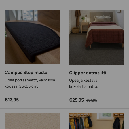
Campus Step musta
Clipper antrasiitti
Upea porrasmatto, valmiissa
Upea ja kestävä
koossa: 26x65 cm.
kokolattiamatto.
Normaalihinta
€13,95
Alennushinta
Normaalihinta
€25,95
€31,95