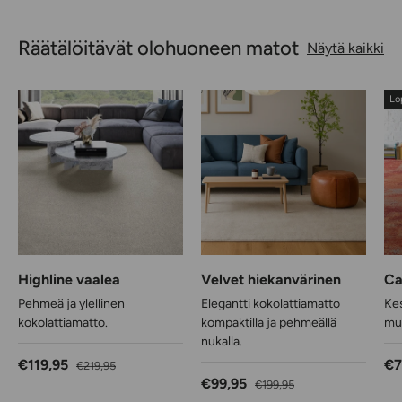
Räätälöitävät olohuoneen matot
Näytä kaikki
Lo
Highline vaalea
Velvet hiekanvärinen
Ca
Pehmeä ja ylellinen
Elegantti kokolattiamatto
Kes
kokolattiamatto.
kompaktilla ja pehmeällä
muo
nukalla.
Alennushinta
Normaalihinta
Al
€119,95
€7
€219,95
Alennushinta
Normaalihinta
€99,95
€199,95