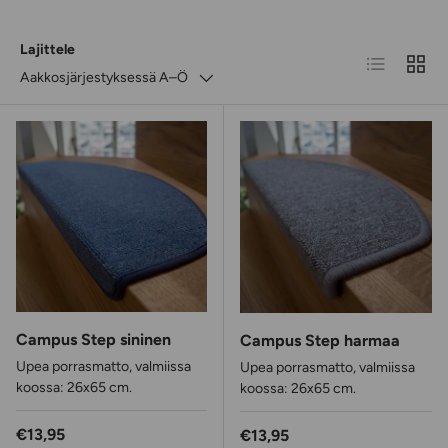
Lajittele
Luettelo
RUUD
Aakkosjärjestyksessä A–Ö
Campus Step sininen
Campus Step harmaa
Upea porrasmatto, valmiissa
Upea porrasmatto, valmiissa
koossa: 26x65 cm.
koossa: 26x65 cm.
Normaalihinta
€13,95
Normaalihinta
€13,95