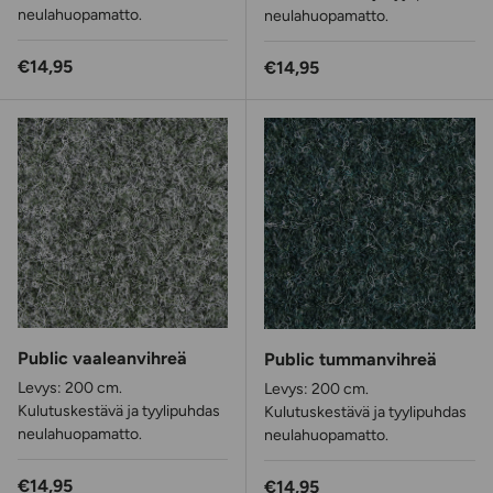
neulahuopamatto.
neulahuopamatto.
Normaalihinta
€14,95
Normaalihinta
€14,95
Public vaaleanvihreä
Public tummanvihreä
Levys: 200 cm.
Levys: 200 cm.
Kulutuskestävä ja tyylipuhdas
Kulutuskestävä ja tyylipuhdas
neulahuopamatto.
neulahuopamatto.
Normaalihinta
€14,95
Normaalihinta
€14,95