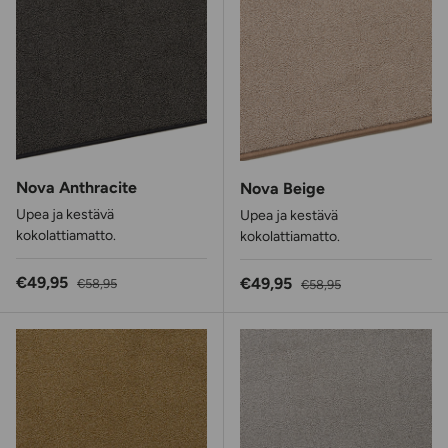
Nova Anthracite
Nova Beige
Upea ja kestävä
Upea ja kestävä
kokolattiamatto.
kokolattiamatto.
Alennushinta
Normaalihinta
€49,95
Alennushinta
Normaalihinta
€49,95
€58,95
€58,95