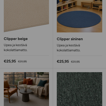
Clipper beige
Clipper sininen
Upea ja kestävä
Upea ja kestävä
kokolattiamatto.
kokolattiamatto.
Alennushinta
Normaalihinta
€25,95
Alennushinta
Normaalihinta
€25,95
€31,95
€31,95