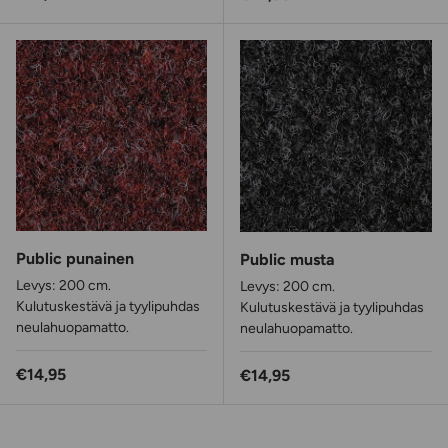
Public punainen
Public musta
Levys: 200 cm.
Levys: 200 cm.
Kulutuskestävä ja tyylipuhdas
Kulutuskestävä ja tyylipuhdas
neulahuopamatto.
neulahuopamatto.
Normaalihinta
€14,95
Normaalihinta
€14,95