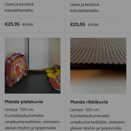
Upea ja kestävä
Upea ja kestävä
kokolattiamatto.
kokolattiamatto.
Alennushinta
Normaalihinta
€25,95
Alennushinta
Normaalihinta
€25,95
€31,95
€31,95
Monde pistekuvio
Monde ribbikuvio
Leveys: 100 cm.
Leveys: 100 cm.
Kumilattia/kumimatto
Kumilattia/kumimatto
umpikumia keittiöön, eteiseen,
umpikumia keittiöön, eteiseen,
yleisiin tiloihin ja työpinnoille.
yleisiin tiloihin ja työpinnoille.