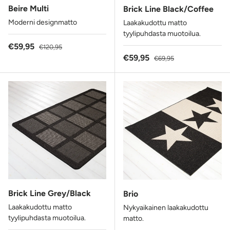
Beire Multi
Brick Line Black/Coffee
Moderni designmatto
Laakakudottu matto
tyylipuhdasta muotoilua.
Alennushinta
Normaalihinta
€59,95
€120,95
Alennushinta
Normaalihinta
€59,95
€69,95
Brick Line Grey/Black
Brio
Laakakudottu matto
Nykyaikainen laakakudottu
tyylipuhdasta muotoilua.
matto.