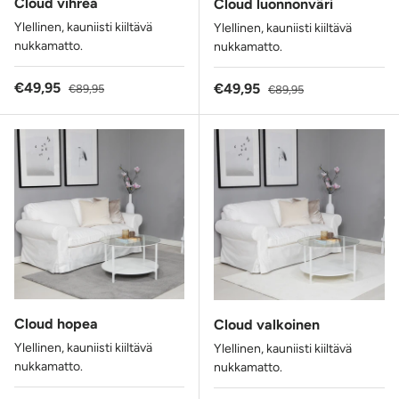
Cloud vihreä
Cloud luonnonväri
Ylellinen, kauniisti kiiltävä
Ylellinen, kauniisti kiiltävä
nukkamatto.
nukkamatto.
Alennushinta
Normaalihinta
€49,95
Alennushinta
Normaalihinta
€49,95
€89,95
€89,95
Cloud hopea
Cloud valkoinen
Ylellinen, kauniisti kiiltävä
Ylellinen, kauniisti kiiltävä
nukkamatto.
nukkamatto.