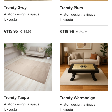
Trendy Grey
Trendy Plum
Ajaton design ja ripaus
Ajaton design ja ripaus
luksusta
luksusta
Alennushinta
Normaalihinta
€119,95
Alennushinta
Normaalihinta
€119,95
€189,95
€189,95
Trendy Taupe
Trendy Warmbeige
Ajaton design ja ripaus
Ajaton design ja ripaus
luksusta
luksusta