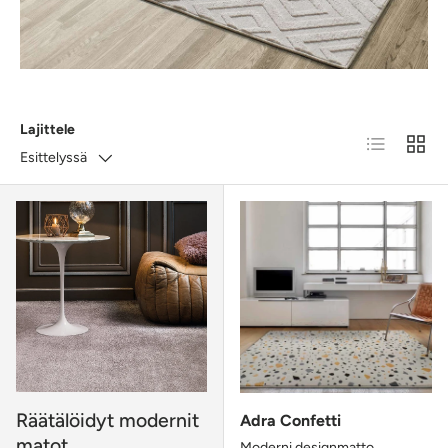
Lajittele
Luettelo
RUUD
Esittelyssä
Räätälöidyt modernit
Adra Confetti
matot
Moderni designmatto