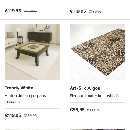
Alennushinta
Normaalihinta
€119,95
Alennushinta
Normaalihinta
€119,95
€189,95
€189,95
Trendy White
Art-Silk Argos
Ajaton design ja ripaus
Elegantti matto keinosilkkiä.
luksusta
Alennushinta
Normaalihinta
€99,95
€199,95
Alennushinta
Normaalihinta
€119,95
€189,95