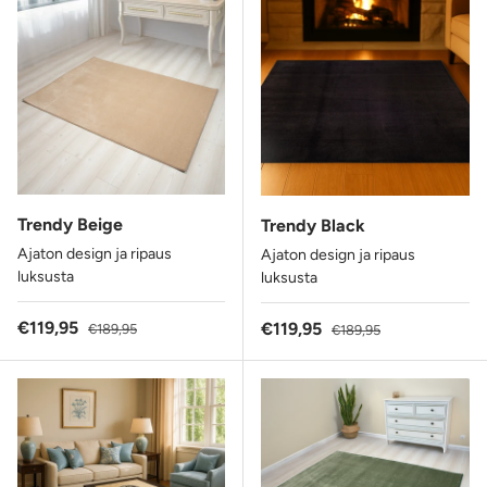
Trendy Beige
Trendy Black
Ajaton design ja ripaus
Ajaton design ja ripaus
luksusta
luksusta
Alennushinta
Normaalihinta
€119,95
Alennushinta
Normaalihinta
€119,95
€189,95
€189,95