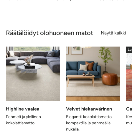
Räätälöidyt olohuoneen matot
Näytä kaikki
Lo
Highline vaalea
Velvet hiekanvärinen
Ca
Pehmeä ja ylellinen
Elegantti kokolattiamatto
Kes
kokolattiamatto.
kompaktilla ja pehmeällä
muo
nukalla.