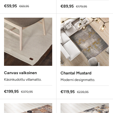
Alennushinta
Normaalihinta
€59,95
Alennushinta
Normaalihinta
€89,95
€69,95
€179,95
Canvas valkoinen
Chantal Mustard
Käsinkudottu villamatto.
Moderni designmatto.
Alennushinta
Normaalihinta
€199,95
Alennushinta
Normaalihinta
€119,95
€370,95
€239,95