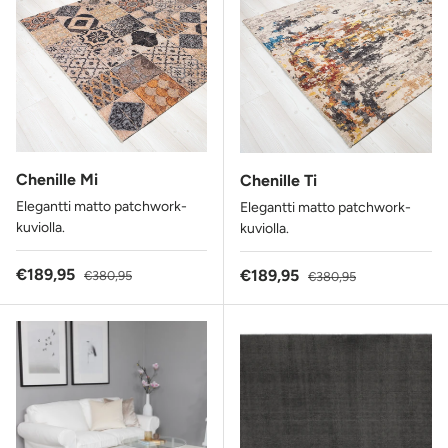
Chenille Mi
Chenille Ti
Elegantti matto patchwork-
Elegantti matto patchwork-
kuviolla.
kuviolla.
Alennushinta
Normaalihinta
€189,95
Alennushinta
Normaalihinta
€189,95
€380,95
€380,95