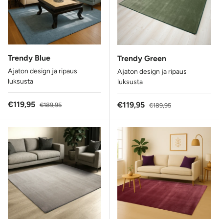
Trendy Blue
Trendy Green
Ajaton design ja ripaus
Ajaton design ja ripaus
luksusta
luksusta
Alennushinta
Normaalihinta
€119,95
Alennushinta
Normaalihinta
€119,95
€189,95
€189,95