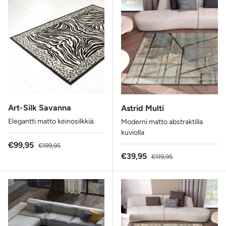
Art-Silk Savanna
Astrid Multi
Elegantti matto keinosilkkiä.
Moderni matto abstraktilla
kuviolla
Alennushinta
Normaalihinta
€99,95
€199,95
Alennushinta
Normaalihinta
€39,95
€119,95