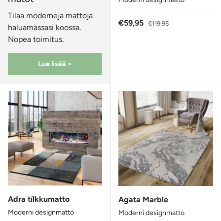
Tilaa moderneja mattoja
Alennushinta
Normaalihinta
€59,95
€119,95
haluamassasi koossa.
Nopea toimitus.
Lue lisää >
Adra tílkkumatto
Agata Marble
Moderni designmatto
Moderni designmatto