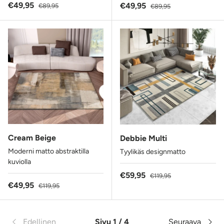
Alennushinta
Normaalihinta
€49,95
Alennushinta
Normaalihinta
€49,95
€89,95
€89,95
Cream Beige
Debbie Multi
Moderni matto abstraktilla
Tyylikäs designmatto
kuviolla
Alennushinta
Normaalihinta
€59,95
€119,95
Alennushinta
Normaalihinta
€49,95
€119,95
Edellinen
Sivu 1 / 4
Seuraava