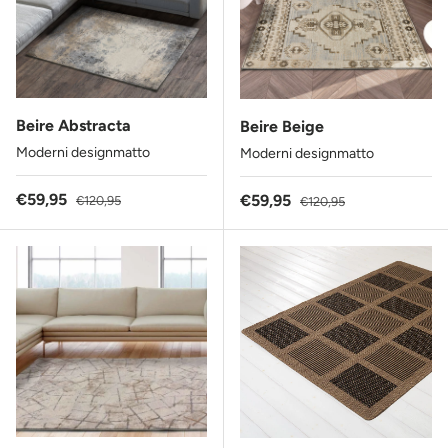
Beire Abstracta
Beire Beige
Moderni designmatto
Moderni designmatto
Alennushinta
Normaalihinta
€59,95
Alennushinta
Normaalihinta
€59,95
€120,95
€120,95