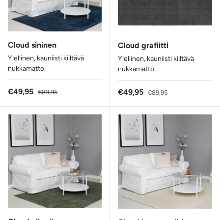
Cloud sininen
Cloud grafiitti
Ylellinen, kauniisti kiiltävä
Ylellinen, kauniisti kiiltävä
nukkamatto.
nukkamatto.
Alennushinta
Normaalihinta
€49,95
Alennushinta
Normaalihinta
€49,95
€89,95
€89,95