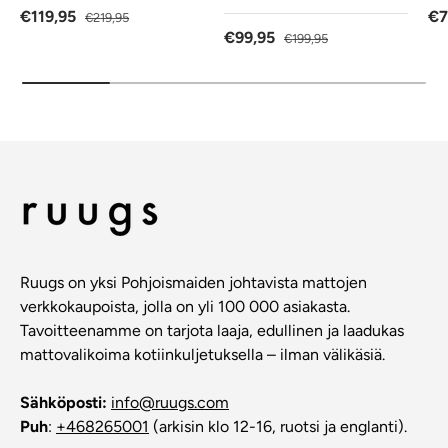
Alennushinta
Normaalihinta
Al
€119,95
€7
€219,95
Alennushinta
Normaalihinta
€99,95
€199,95
Ruugs on yksi Pohjoismaiden johtavista mattojen
verkkokaupoista, jolla on yli 100 000 asiakasta.
Tavoitteenamme on tarjota laaja, edullinen ja laadukas
mattovalikoima kotiinkuljetuksella – ilman välikäsiä.
Sähköposti:
info@ruugs.com
Puh
:
+468265001
(arkisin klo 12-16, ruotsi ja englanti).