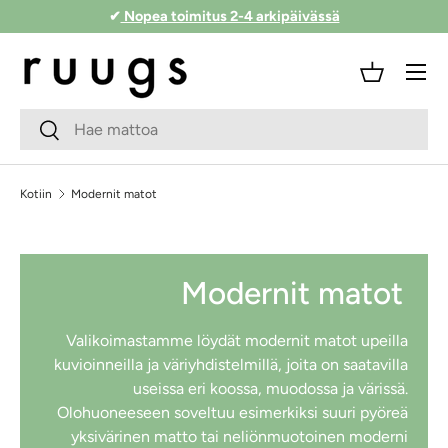
✔
Nopea toimitus 2-4 arkipäivässä
Siirry sisältöön
Valikko
Kori
Hakukenttä
Lähetä
Kotiin
Modernit matot
Modernit matot
Valikoimastamme löydät modernit matot upeilla
kuvioinneilla ja väriyhdistelmillä, joita on saatavilla
useissa eri koossa, muodossa ja värissä.
Olohuoneeseen soveltuu esimerkiksi suuri pyöreä
yksivärinen matto tai neliönmuotoinen moderni