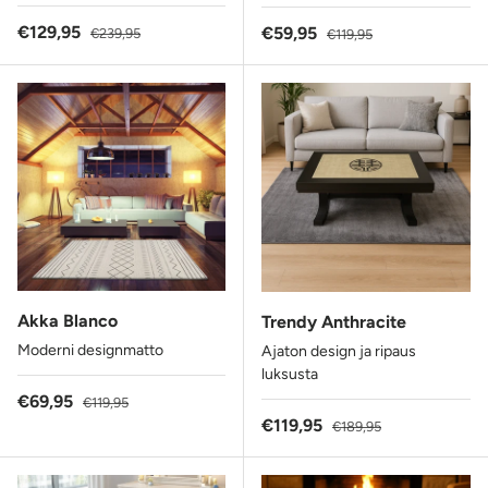
Alennushinta
Normaalihinta
€129,95
Alennushinta
Normaalihinta
€59,95
€239,95
€119,95
Akka Blanco
Trendy Anthracite
Moderni designmatto
Ajaton design ja ripaus
luksusta
Alennushinta
Normaalihinta
€69,95
€119,95
Alennushinta
Normaalihinta
€119,95
€189,95