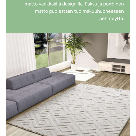
matto värikkäällä designilla. Paksu ja pörröinen
matto puolestaan tuo makuuhuoneeseen
pehmeyttä.