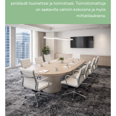
piristävät huonettasi ja toimistoasi. Toimistomattoja
on saatavilla valmiin kokoisina ja myös
mittatilauksena.