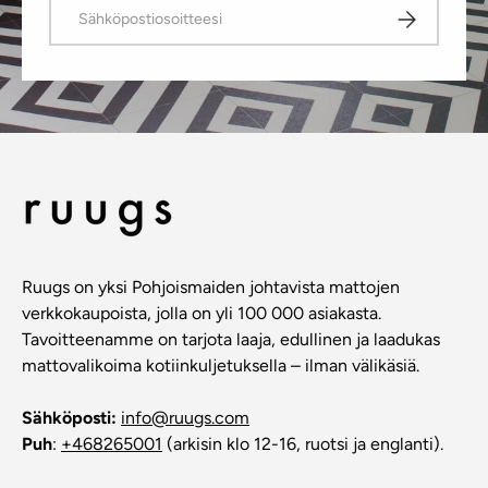
Sähköposti
Tilaa
Ruugs on yksi Pohjoismaiden johtavista mattojen
verkkokaupoista, jolla on yli 100 000 asiakasta.
Tavoitteenamme on tarjota laaja, edullinen ja laadukas
mattovalikoima kotiinkuljetuksella – ilman välikäsiä.
Sähköposti:
info@ruugs.com
Puh
:
+468265001
(arkisin klo 12-16, ruotsi ja englanti).