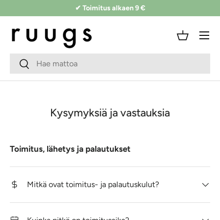
✔ Toimitus alkaen 9 €
Siirry sisältöön
Valikko
Kori
Hakukenttä
Lähetä
Kysymyksiä ja vastauksia
Toimitus, lähetys ja palautukset
Mitkä ovat toimitus- ja palautuskulut?