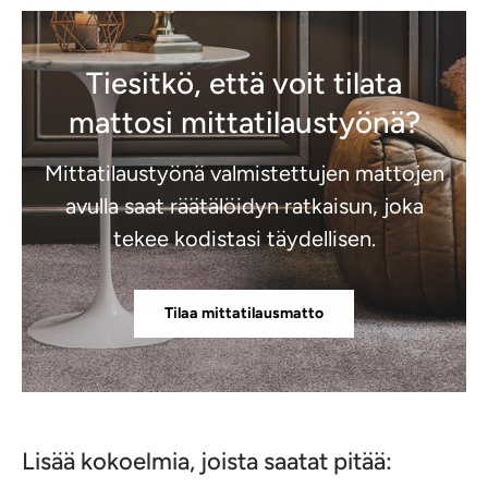
Tiesitkö, että voit tilata
mattosi mittatilaustyönä?
Mittatilaustyönä valmistettujen mattojen
avulla saat räätälöidyn ratkaisun, joka
tekee kodistasi täydellisen.
Tilaa mittatilausmatto
Lisää kokoelmia, joista saatat pitää: