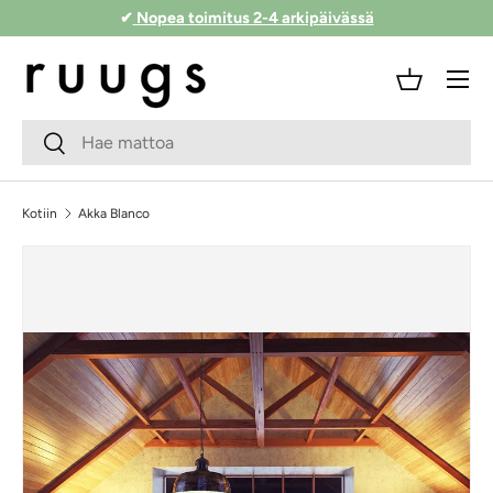
✔
Nopea toimitus 2-4 arkipäivässä
Siirry sisältöön
Valikko
Kori
Hakukenttä
Lähetä
Kotiin
Akka Blanco
Siirry tuotetietoihin