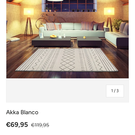
jostakin
1
/
3
Akka Blanco
Normaalihinta
Alennushinta
€69,95
€119,95