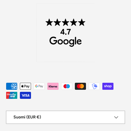
Maksutavat
Maa/alue
Suomi (EUR €)