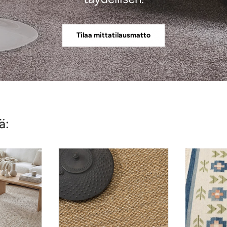
Tilaa mittatilausmatto
ä: