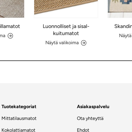
illamatot
Luonnolliset ja sisal-
Skandin
kuitumatot
ima
Näytä
Näytä valikoima
Tuotekategoriat
Asiakaspalvelu
Mittatilausmatot
Ota yhteyttä
Kokolattiamatot
Ehdot