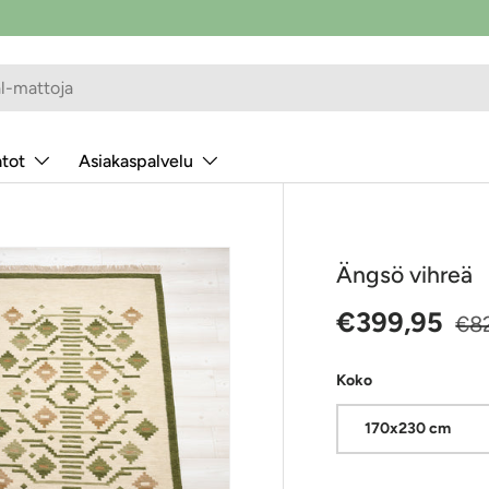
alkaen 9 €
atot
Asiakaspalvelu
Ängsö vihreä
Alennushint
Nor
€399,95
€8
Koko
170x230 cm