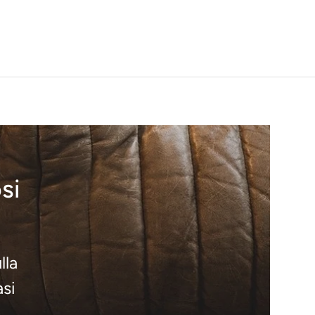
si
lla
asi