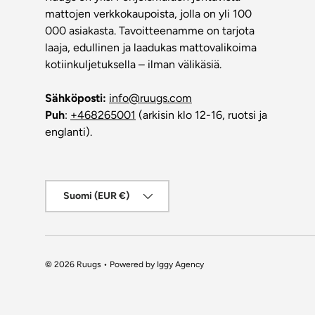
mattojen verkkokaupoista, jolla on yli 100
000 asiakasta. Tavoitteenamme on tarjota
laaja, edullinen ja laadukas mattovalikoima
kotiinkuljetuksella – ilman välikäsiä.
Sähköposti:
info@ruugs.com
Puh
:
+468265001
(arkisin klo 12-16, ruotsi ja
englanti).
Maa/alue
Suomi (EUR €)
© 2026
Ruugs
• Powered by
Iggy Agency