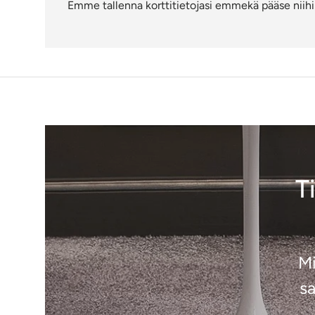
Emme tallenna korttitietojasi emmekä pääse niihin
T
Mi
sa