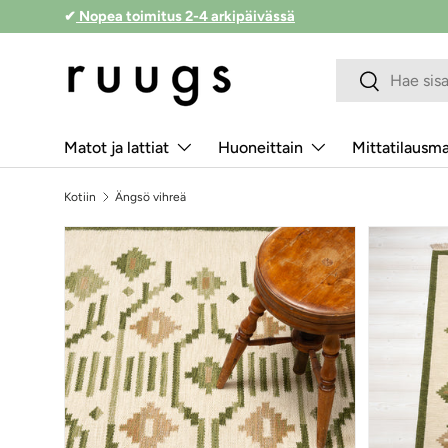
✔ Toimitus 
Siirry sisältöön
Hakukenttä
Lähetä
Matot ja lattiat
Huoneittain
Mittatilausm
Kotiin
Ängsö vihreä
Siirry tuotetietoihin