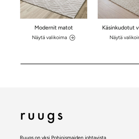
Modernit matot
Käsinkudotut v
Näytä valikoima
Näytä valiko
Ruugs on yksi Pohjoismaiden johtavista