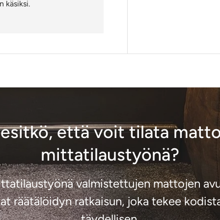
 käsiksi.
iesitkö, että voit tilata matto
mittatilaustyönä?
ttatilaustyönä valmistettujen mattojen avu
at räätälöidyn ratkaisun, joka tekee kodist
täydellisen.