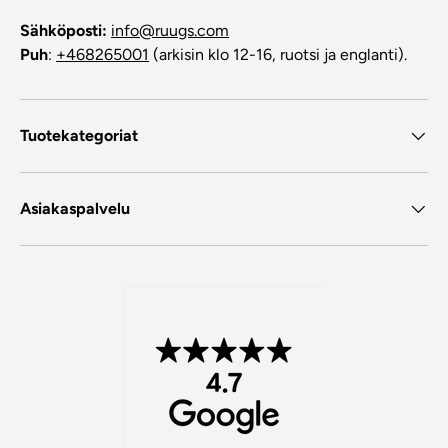
Sähköposti:
info@ruugs.com
Puh
:
+468265001
(arkisin klo 12-16, ruotsi ja englanti).
Tuotekategoriat
Asiakaspalvelu