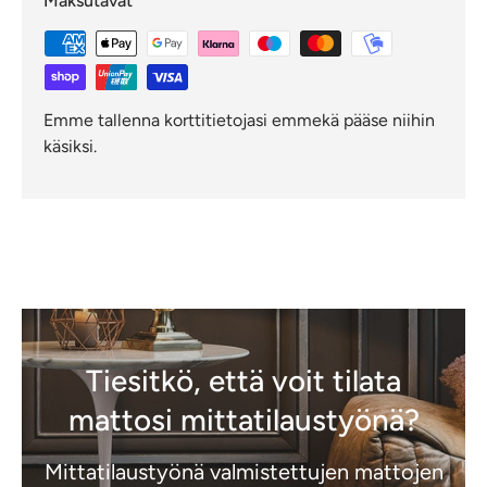
Maksutavat
Emme tallenna korttitietojasi emmekä pääse niihin
käsiksi.
Tiesitkö, että voit tilata
mattosi mittatilaustyönä?
Mittatilaustyönä valmistettujen mattojen