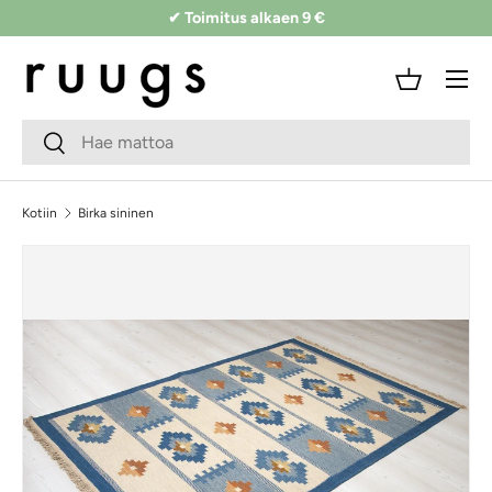
✔ Toimitus alkaen 9 €
Siirry sisältöön
Valikko
Kori
Hakukenttä
Lähetä
Kotiin
Birka sininen
Kuva 2 on nyt saatavilla galleriassa
Siirry tuotetietoihin