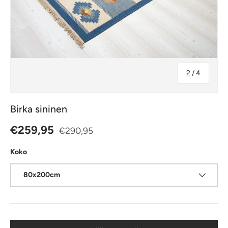
jostakin
2
/
4
Birka sininen
Normaalihinta
Alennushinta
€259,95
€290,95
Koko
80x200cm