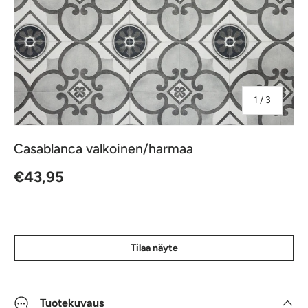
jostakin
1
/
3
Casablanca valkoinen/harmaa
Normaalihinta
€43,95
Tilaa näyte
Tuotekuvaus