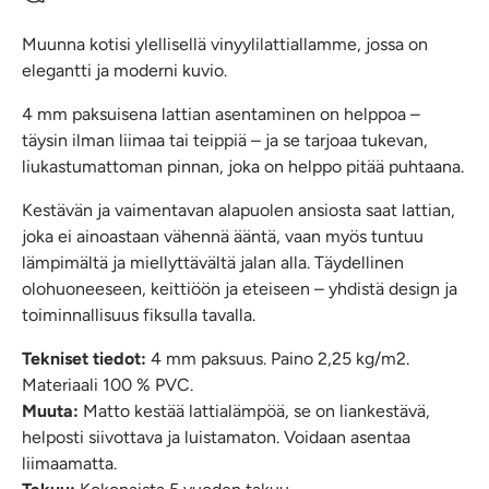
Muunna kotisi ylellisellä vinyylilattiallamme, jossa on
elegantti ja moderni kuvio.
4 mm paksuisena lattian asentaminen on helppoa –
täysin ilman liimaa tai teippiä – ja se tarjoaa tukevan,
liukastumattoman pinnan, joka on helppo pitää puhtaana.
Kestävän ja vaimentavan alapuolen ansiosta saat lattian,
joka ei ainoastaan vähennä ääntä, vaan myös tuntuu
lämpimältä ja miellyttävältä jalan alla. Täydellinen
olohuoneeseen, keittiöön ja eteiseen – yhdistä design ja
toiminnallisuus fiksulla tavalla.
Tekniset tiedot:
4 mm paksuus. Paino 2,25 kg/m2.
Materiaali 100 % PVC.
Muuta
:
Matto kestää lattialämpöä, se on liankestävä,
helposti siivottava ja luistamaton. Voidaan asentaa
liimaamatta.