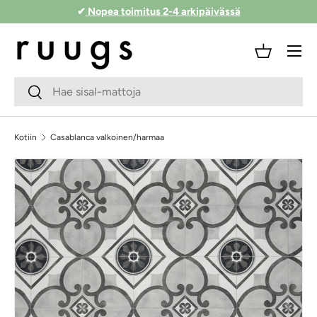
✔
Nopea toimitus 2-4 arkipäivässä
Siirry sisältöön
Valikko
Kori
Hakukenttä
Lähetä
Kotiin
Casablanca valkoinen/harmaa
Siirry tuotetietoihin