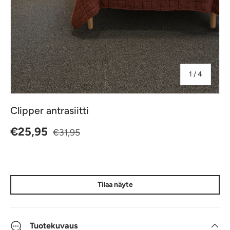
jostakin
1
/
4
Clipper antrasiitti
Normaalihinta
Alennushinta
€25,95
€31,95
Tilaa näyte
Tuotekuvaus