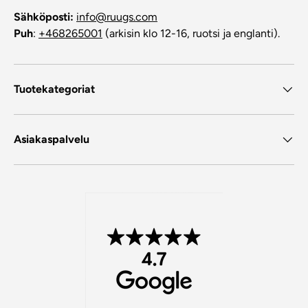
Sähköposti:
info@ruugs.com
Puh
:
+468265001
(arkisin klo 12-16, ruotsi ja englanti).
Tuotekategoriat
Asiakaspalvelu