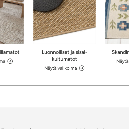
illamatot
Luonnolliset ja sisal-
Skandin
kuitumatot
ima
Näytä
Näytä valikoima