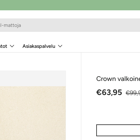
atot
Asiakaspalvelu
Crown valkoin
Alennushint
Norm
€63,95
€99,