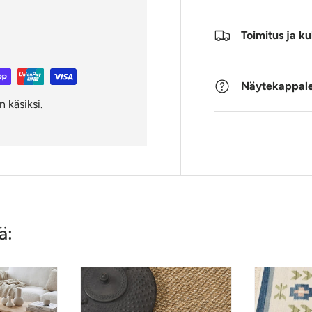
Toimitus ja ku
Näytekappale 
 käsiksi.
ä: