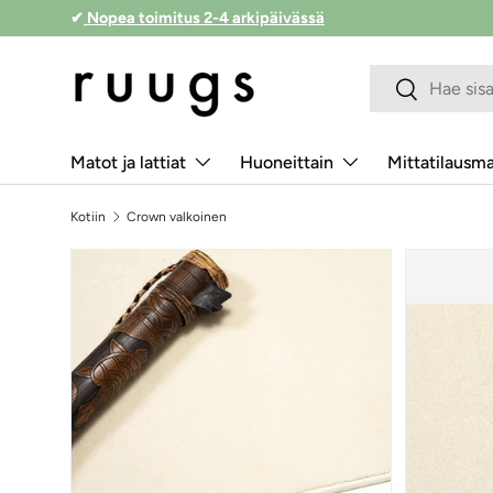
✔
Nopea toimitus 2-4 arkipäivässä
Siirry sisältöön
Hakukenttä
Lähetä
Matot ja lattiat
Huoneittain
Mittatilausm
Kotiin
Crown valkoinen
Siirry tuotetietoihin