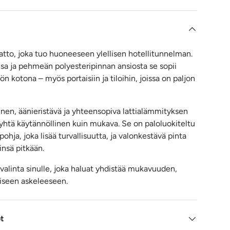
matto, joka tuo huoneeseen ylellisen hotellitunnelman.
a ja pehmeän polyesteripinnan ansiosta se sopii
ön kotona – myös portaisiin ja tiloihin, joissa on paljon
inen, äänieristävä ja yhteensopiva lattialämmityksen
 yhtä käytännöllinen kuin mukava. Se on paloluokiteltu
pohja, joka lisää turvallisuutta, ja valonkestävä pinta
rinsä pitkään.
 valinta sinulle, joka haluat yhdistää mukavuuden,
aiseen askeleeseen.
ot