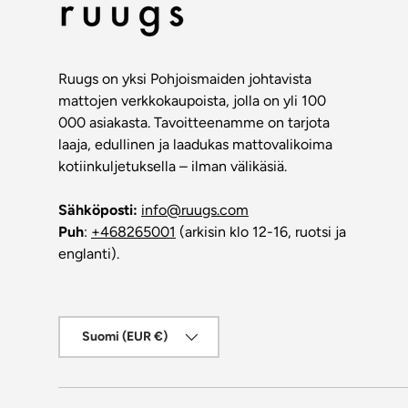
Ruugs on yksi Pohjoismaiden johtavista
mattojen verkkokaupoista, jolla on yli 100
000 asiakasta. Tavoitteenamme on tarjota
laaja, edullinen ja laadukas mattovalikoima
kotiinkuljetuksella – ilman välikäsiä.
Sähköposti:
info@ruugs.com
Puh
:
+468265001
(arkisin klo 12-16, ruotsi ja
englanti).
Maa/alue
Suomi (EUR €)