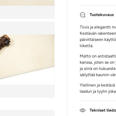
Tuotekuvaus
Tiivis ja elegantti 
Kestävän rakenteens
päivittäiseen käyttö
liikettä.
Matto on antistaatt
kanssa, joten se on
ja siinä on liukueste
säilyttää kauniin vä
Ylellinen ja kestävä
laadun ja tyylin jok
Tekniset tied