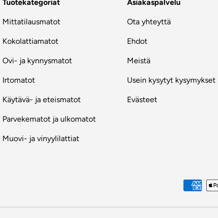
Tuotekategoriat
Asiakaspalvelu
Mittatilausmatot
Ota yhteyttä
Kokolattiamatot
Ehdot
Ovi- ja kynnysmatot
Meistä
Irtomatot
Usein kysytyt kysymykset
Käytävä- ja eteismatot
Evästeet
Parvekematot ja ulkomatot
Muovi- ja vinyylilattiat
Maksutavat