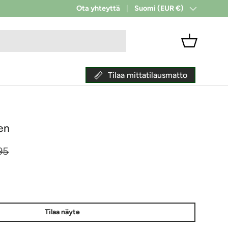
✔ Toimitus alkaen 9 €
Ota yhteyttä
Suomi (EUR €)
Maa/alue
Kori
Tilaa mittatilausmatto
en
a
aalihinta
95
Tilaa näyte