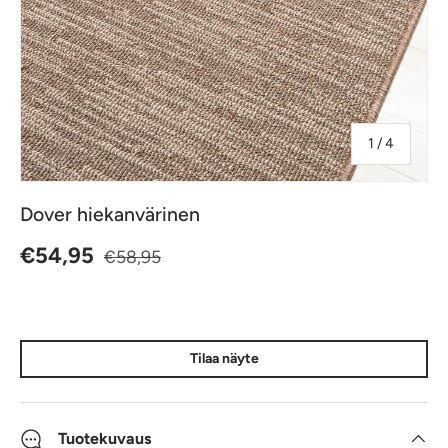
jostakin
1
/
4
Dover hiekanvärinen
Normaalihinta
Alennushinta
€54,95
€58,95
Tilaa näyte
Tuotekuvaus