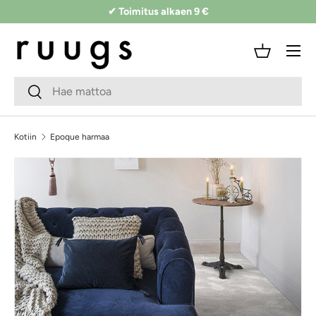
✔ Toimitus alkaen 9 €
Siirry sisältöön
Valikko
Kori
Hakukenttä
Lähetä
Kotiin
Epoque harmaa
Siirry tuotetietoihin