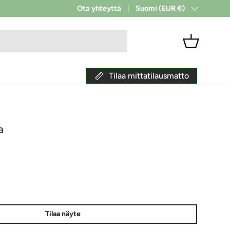
✔ Toimitus alkaen 9 €
Ota yhteyttä
Suomi (EUR €)
Maa/alue
Kori
Tilaa mittatilausmatto
a
ta
Tilaa näyte