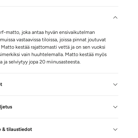
urf-matto, joka antaa hyvän ensivaikutelman
muissa vastaavissa tiloissa, joissa pinnat joutuvat
e. Matto kestää rajattomasti vettä ja on sen vuoksi
simerkiksi vain huuhtelemalla. Matto kestää myös
a ja selviytyy jopa 20 miinusasteesta.
ot
ljetus
& tilaustiedot