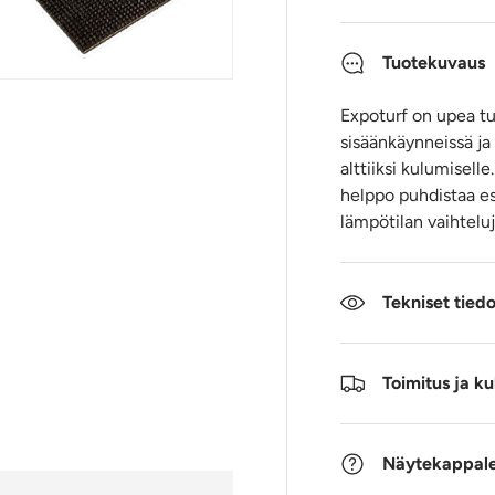
Tuotekuvaus
Expoturf on upea t
sisäänkäynneissä ja 
alttiiksi kulumisell
helppo puhdistaa e
lämpötilan vaihteluj
Tekniset tied
Toimitus ja ku
Näytekappale 