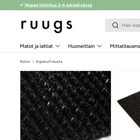
✔
Nopea toimitus 2-4 arkipäivässä
Siirry sisältöön
Hakukenttä
Lähetä
Matot ja lattiat
Huoneittain
Mittatilausm
Kotiin
Expoturf musta
Siirry tuotetietoihin