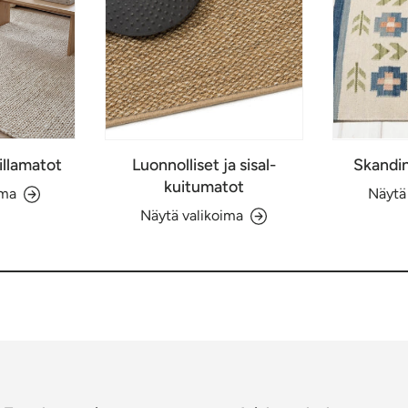
illamatot
Luonnolliset ja sisal-
Skandin
kuitumatot
ima
Näytä
Näytä valikoima