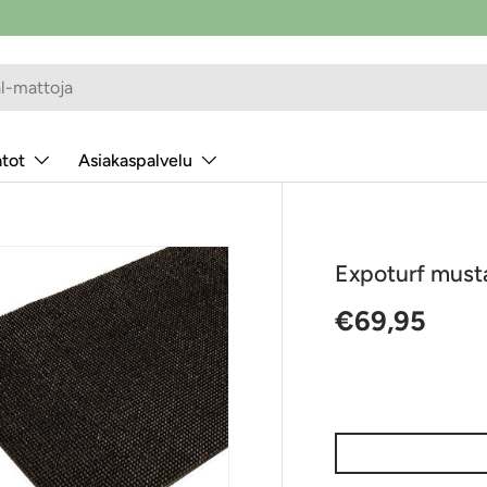
atot
Asiakaspalvelu
Expoturf must
Normaalihin
€69,95