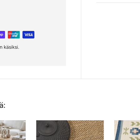
 käsiksi.
ä: