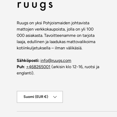
Ruugs on yksi Pohjoismaiden johtavista
mattojen verkkokaupoista, jolla on yli 100
000 asiakasta. Tavoitteenamme on tarjota
laaja, edullinen ja laadukas mattovalikoima
kotiinkuljetuksella – ilman välikäsiä.
Sähköposti:
info@ruugs.com
Puh
:
+468265001
(arkisin klo 12-16, ruotsi ja
englanti).
Maa/alue
Suomi (EUR €)