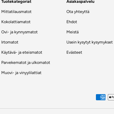
Tuotekategoriat
Asiakaspalvelu
Mittatilausmatot
Ota yhteyttä
Kokolattiamatot
Ehdot
Ovi- ja kynnysmatot
Meistä
Irtomatot
Usein kysytyt kysymykset
Käytävä- ja eteismatot
Evästeet
Parvekematot ja ulkomatot
Muovi- ja vinyylilattiat
Maksutavat