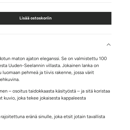
Lisää ostoskoriin
otun maton ajaton eleganssi. Se on valmistettu 100
esta Uuden-Seelannin villasta. Jokainen lanka on
u luomaan pehmeä ja tiivis rakenne, jossa värit
hehkuvina.
en – osoitus taidokkaasta käsityöstä – ja sitä koristaa
ut kuvio, joka tekee jokaisesta kappaleesta
rajoitettuna eränä sinulle, joka etsit jotain tavallista