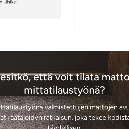
 käsiksi.
iesitkö, että voit tilata matto
mittatilaustyönä?
ttatilaustyönä valmistettujen mattojen avu
at räätälöidyn ratkaisun, joka tekee kodist
täydellisen.