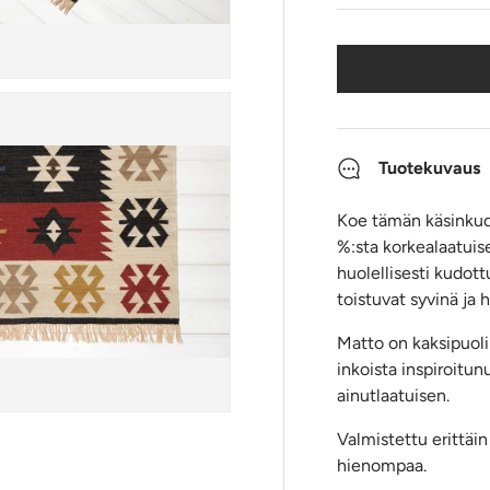
Tuotekuvaus
Koe tämän käsinkud
%:sta korkealaatuis
huolellisesti kudott
toistuvat syvinä ja 
Matto on kaksipuolin
inkoista inspiroitun
ainutlaatuisen.
Valmistettu erittäin 
hienompaa.