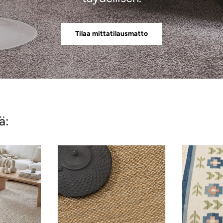
Tilaa mittatilausmatto
ä: