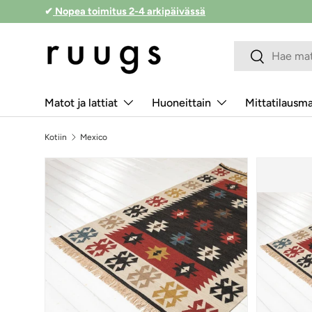
✔
Nopea toimitus 2-4 arkipäivässä
Siirry sisältöön
Hakukenttä
Lähetä
Matot ja lattiat
Huoneittain
Mittatilausm
Kotiin
Mexico
Siirry tuotetietoihin