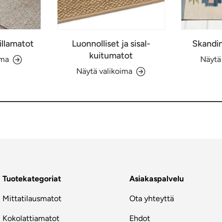
illamatot
Luonnolliset ja sisal-
Skandin
kuitumatot
ima
Näytä
Näytä valikoima
Tuotekategoriat
Asiakaspalvelu
Mittatilausmatot
Ota yhteyttä
Kokolattiamatot
Ehdot