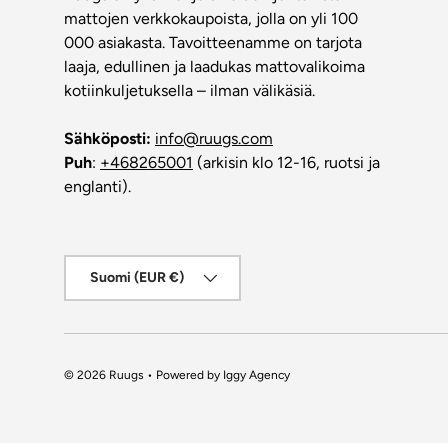
mattojen verkkokaupoista, jolla on yli 100
000 asiakasta. Tavoitteenamme on tarjota
laaja, edullinen ja laadukas mattovalikoima
kotiinkuljetuksella – ilman välikäsiä.
Sähköposti:
info@ruugs.com
Puh
:
+468265001
(arkisin klo 12-16, ruotsi ja
englanti).
Maa/alue
Suomi (EUR €)
© 2026
Ruugs
• Powered by
Iggy Agency