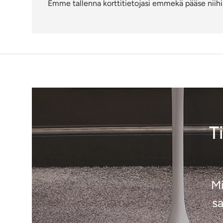
Emme tallenna korttitietojasi emmekä pääse niihin
T
Mi
sa