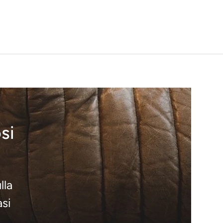
si
lla
asi