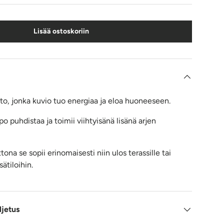
Lisää ostoskoriin
tto, jonka kuvio tuo energiaa ja eloa huoneeseen.
o puhdistaa ja toimii viihtyisänä lisänä arjen
na se sopii erinomaisesti niin ulos terassille tai
sätiloihin.
ljetus