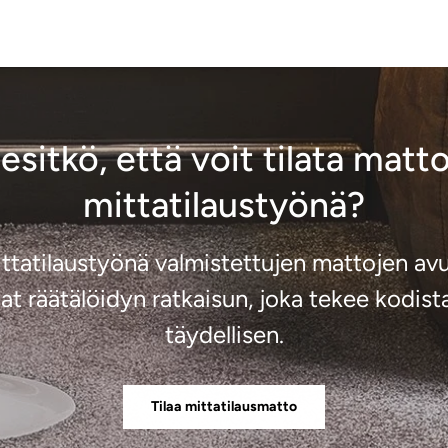
iesitkö, että voit tilata matto
mittatilaustyönä?
ttatilaustyönä valmistettujen mattojen avu
at räätälöidyn ratkaisun, joka tekee kodist
täydellisen.
Tilaa mittatilausmatto