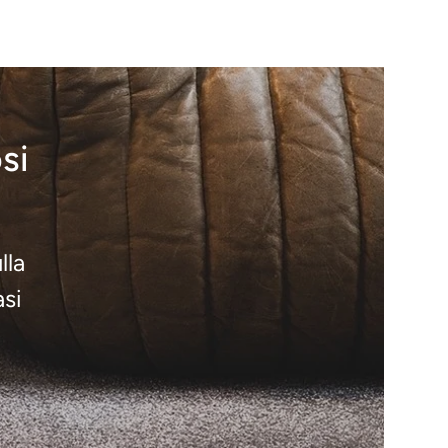
si
lla
asi