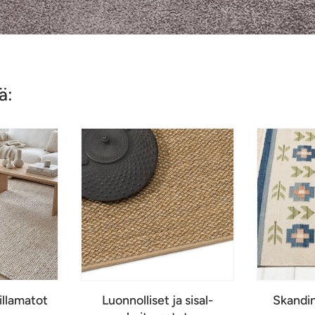
ä:
illamatot
Luonnolliset ja sisal-
Skandin