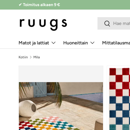
✔ Toimitus alkaen 9 €
Siirry sisältöön
Hakukenttä
Lähetä
Matot ja lattiat
Huoneittain
Mittatilausm
Kotiin
Mila
Siirry tuotetietoihin