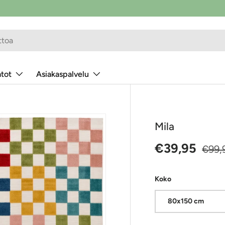
atot
Asiakaspalvelu
Mila
Alennushint
Norm
€39,95
€99,
Koko
80x150 cm