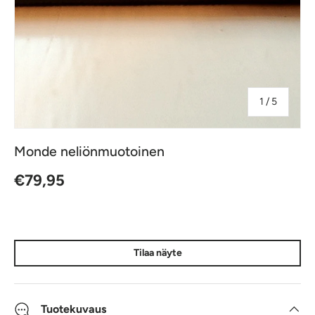
jostakin
1
/
5
Monde neliönmuotoinen
Normaalihinta
€79,95
Tilaa näyte
Tuotekuvaus