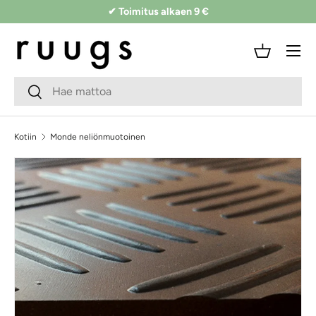
✔ Toimitus alkaen 9 €
Siirry sisältöön
Valikko
Kori
Hakukenttä
Lähetä
Kotiin
Monde neliönmuotoinen
Siirry tuotetietoihin