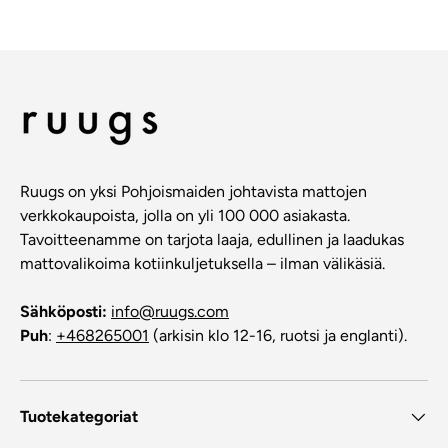
Ruugs on yksi Pohjoismaiden johtavista mattojen
verkkokaupoista, jolla on yli 100 000 asiakasta.
Tavoitteenamme on tarjota laaja, edullinen ja laadukas
mattovalikoima kotiinkuljetuksella – ilman välikäsiä.
Sähköposti:
info@ruugs.com
Puh
:
+468265001
(arkisin klo 12-16, ruotsi ja englanti).
Tuotekategoriat