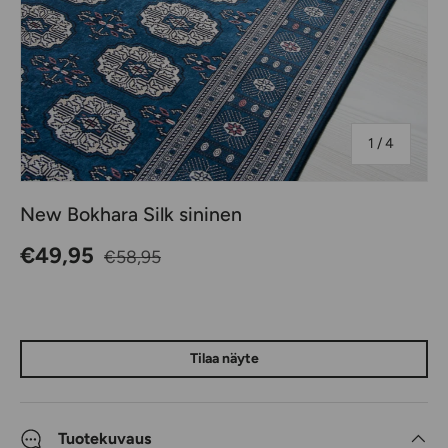
jostakin
1
/
4
New Bokhara Silk sininen
Normaalihinta
Alennushinta
€49,95
€58,95
Tilaa näyte
Tuotekuvaus