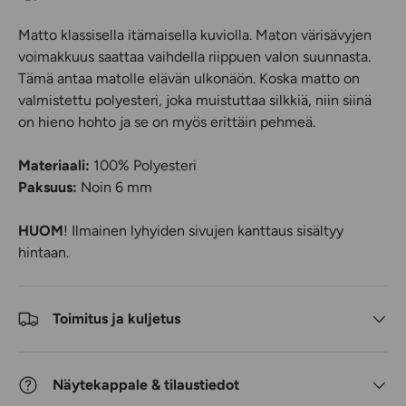
Matto klassisella itämaisella kuviolla. Maton värisävyjen
voimakkuus saattaa vaihdella riippuen valon suunnasta.
Tämä antaa matolle elävän ulkonäön. Koska matto on
valmistettu polyesteri, joka muistuttaa silkkiä, niin siinä
on hieno hohto ja se on myös erittäin pehmeä.
Materiaali:
100% Polyesteri
Paksuus:
Noin 6 mm
HUOM
! Ilmainen lyhyiden sivujen kanttaus sisältyy
hintaan.
Toimitus ja kuljetus
Näytekappale & tilaustiedot