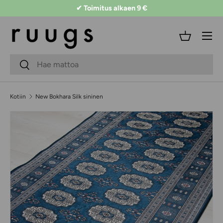
✔ Toimitus alkaen 9 €
Siirry sisältöön
Valikko
Kori
Hakukenttä
Lähetä
Kotiin
New Bokhara Silk sininen
Siirry tuotetietoihin