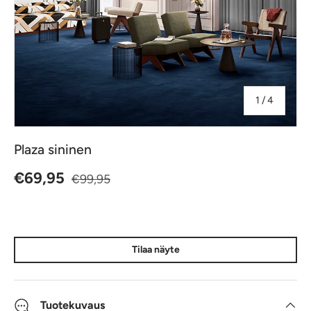
jostakin
1
/
4
Plaza sininen
Normaalihinta
Alennushinta
€69,95
€99,95
Tilaa näyte
Tuotekuvaus