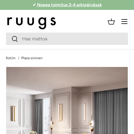
✔
Nopea toimitus 2-4 arkipäivässä
Siirry sisältöön
Valikko
Kori
Hakukenttä
Lähetä
Kotiin
Plaza sininen
Siirry tuotetietoihin