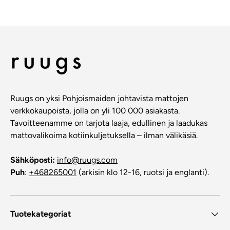
Ruugs on yksi Pohjoismaiden johtavista mattojen
verkkokaupoista, jolla on yli 100 000 asiakasta.
Tavoitteenamme on tarjota laaja, edullinen ja laadukas
mattovalikoima kotiinkuljetuksella – ilman välikäsiä.
Sähköposti:
info@ruugs.com
Puh
:
+468265001
(arkisin klo 12-16, ruotsi ja englanti).
Tuotekategoriat