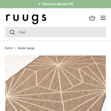
✔ Toimitus alkaen 9 €
Siirry sisältöön
Valikko
Kori
Hakukenttä
Lähetä
Kotiin
Spider beige
Siirry tuotetietoihin