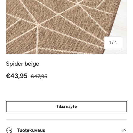
jostakin
1
/
4
Spider beige
Normaalihinta
Alennushinta
€43,95
€47,95
Tilaa näyte
Tuotekuvaus