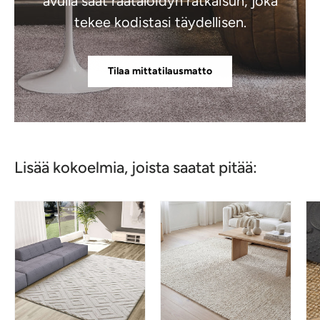
avulla saat räätälöidyn ratkaisun, joka
tekee kodistasi täydellisen.
Tilaa mittatilausmatto
Lisää kokoelmia, joista saatat pitää: