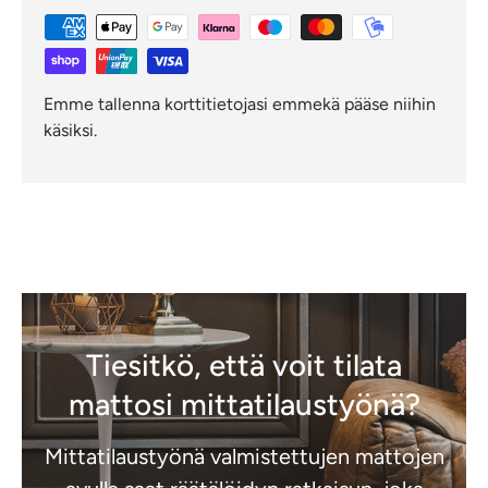
Emme tallenna korttitietojasi emmekä pääse niihin
käsiksi.
Tiesitkö, että voit tilata
mattosi mittatilaustyönä?
Mittatilaustyönä valmistettujen mattojen