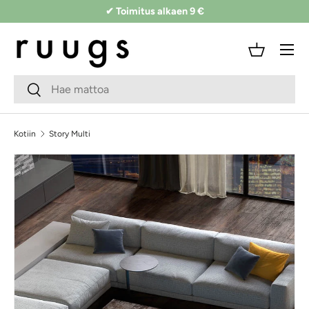
✔ Toimitus alkaen 9 €
Siirry sisältöön
Valikko
Kori
Hakukenttä
Lähetä
Kotiin
Story Multi
Siirry tuotetietoihin