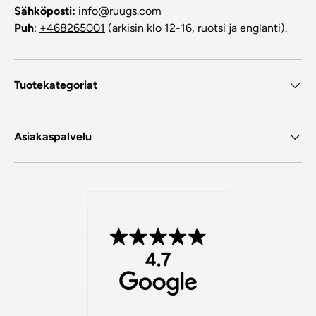
Sähköposti:
info@ruugs.com
Puh
:
+468265001
(arkisin klo 12-16, ruotsi ja englanti).
Tuotekategoriat
Asiakaspalvelu