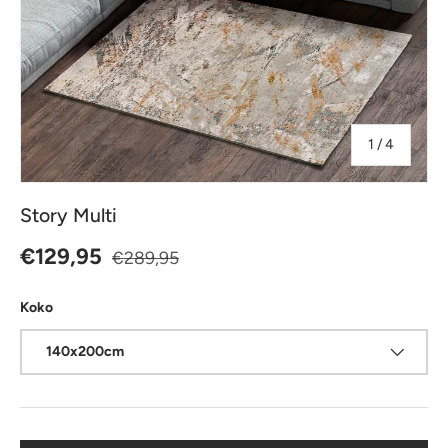
jostakin
1
/
4
Story Multi
Normaalihinta
Alennushinta
€129,95
€289,95
Koko
140x200cm