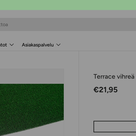
atot
Asiakaspalvelu
Terrace vihreä
Normaalihin
€21,95