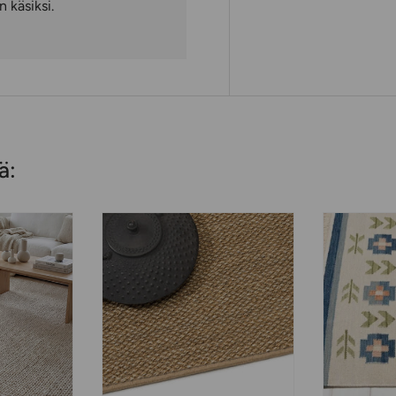
 käsiksi.
ä: