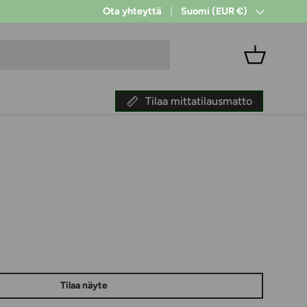
Ota yhteyttä
Suomi (EUR €)
Maa/alue
Kori
Tilaa mittatilausmatto
ta
Tilaa näyte