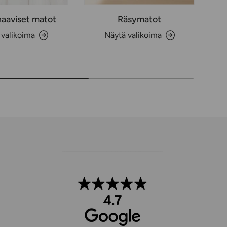
aaviset matot
Räsymatot
 valikoima
Näytä valikoima