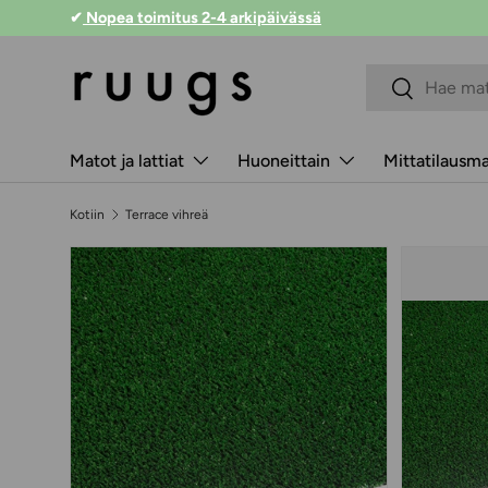
✔ Toimitus alkaen 9 €
Siirry sisältöön
Hakukenttä
Lähetä
Matot ja lattiat
Huoneittain
Mittatilausm
Kotiin
Terrace vihreä
Siirry tuotetietoihin