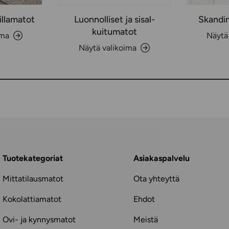
illamatot
Luonnolliset ja sisal-
Skandin
kuitumatot
ima
Näytä
Näytä valikoima
Tuotekategoriat
Asiakaspalvelu
Mittatilausmatot
Ota yhteyttä
Kokolattiamatot
Ehdot
Ovi- ja kynnysmatot
Meistä